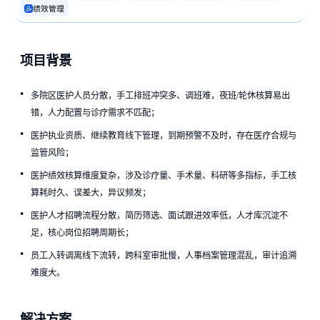
绩效管理
项目背景
多院区医护人员分散，手工排班冲突多、调班难，夜班/轮休核算易出
错，人力配置与诊疗需求不匹配；
医护执业资质、继续教育线下管理，到期预警不及时，存在医疗合规与
监管风险；
医护绩效核算维度复杂，涉及诊疗量、手术量、科研等多指标，手工核
算耗时久、误差大，异议频发；
医护人才招聘流程分散，简历筛选、面试跟进效率低，人才库沉淀不
足，核心岗位招聘周期长；
员工入转调离线下流转，跨科室审批慢，人事档案管理混乱，审计追溯
难度大。
解决方案