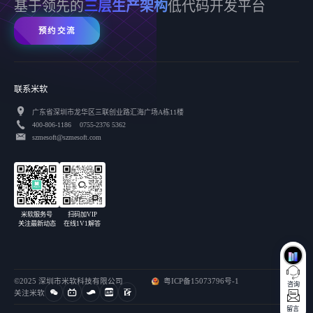
基于领先的
三层生产架构
低代码开发平台
预约交流
联系米软
广东省深圳市龙华区三联创业路汇海广场A栋11楼
400-806-1186 0755-2376 5362
szmesoft@szmesoft.com
扫码加VIP
米软服务号
在线1V1解答
关注最新动态
©2025 深圳市米软科技有限公司
粤ICP备15073796号-1
咨询
关注米软
留言