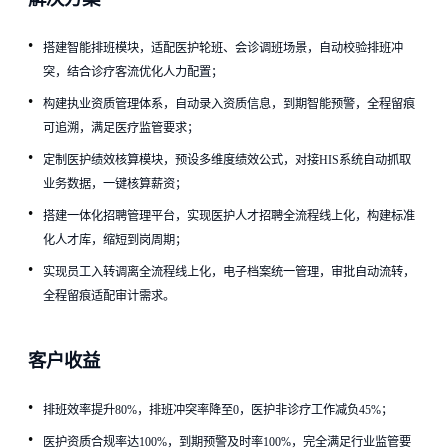
搭建智能排班模块，适配医护轮班、会诊调班场景，自动校验排班冲
突，结合诊疗客流优化人力配置；
构建执业资质管理体系，自动录入资质信息，到期智能预警，全程留痕
可追溯，满足医疗监管要求；
定制医护绩效核算模块，预设多维度绩效公式，对接HIS系统自动抓取
业务数据，一键核算薪资；
搭建一体化招聘管理平台，实现医护人才招聘全流程线上化，构建标准
化人才库，缩短到岗周期；
实现员工入转调离全流程线上化，电子档案统一管理，审批自动流转，
全程留痕适配审计需求。
预约交流
请如实填写以下内容，以便米软及时联系您！
客户收益
公司名称
*
排班效率提升80%，排班冲突率降至0，医护非诊疗工作减负45%；
医护资质合规率达100%，到期预警及时率100%，完全满足行业监管要
姓名
*