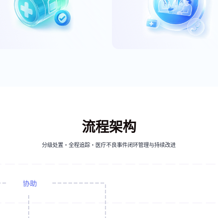
流程架构
预约交流
分级处置・全程追踪・医疗不良事件闭环管理与持续改进
请如实填写以下内容，以便米软及时联系您！
公司名称
*
姓名
*
手机
*