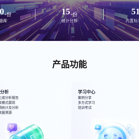
0
15
5
+份
+份
源库
统计分析
内置标
产品功能
件分析
学习中心
生成分析报告
案例分享
双模式展现
多方式学习
期统计及分析
培训考试
数据溯源