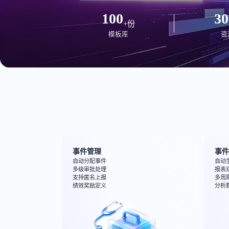
100
30
+份
模板库
资
事件管理
事
自动分配事件
自动
多级审批处理
报表
支持匿名上报
多周
绩效奖励定义
分析