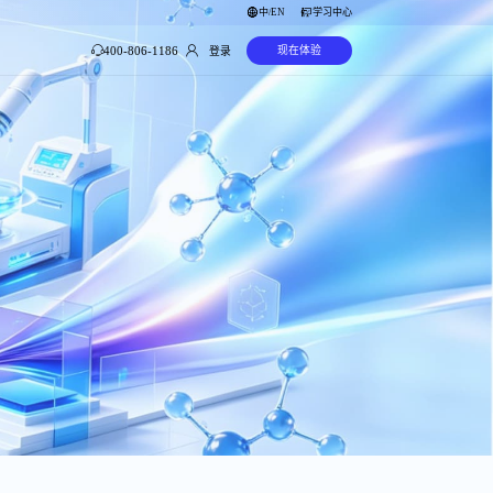
中
EN
学习中心
/
400-806-1186
现在体验
登录