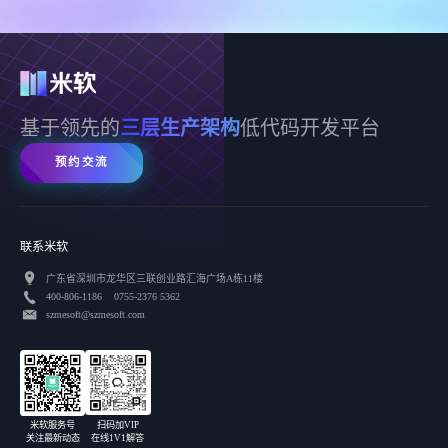
基于领先的
三层生产架构
低代码开发平台
预约交流
联系米软
广东省深圳市龙华区三联创业路汇海广场A栋11楼
400-806-1186 0755-2376 5362
szmesoft@szmesoft.com
扫码加VIP
米软服务号
在线1V1解答
关注最新动态