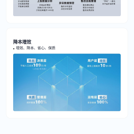
降本增效
预约交流
增效、降本、省心、保质
请如实填写以下内容，以便米软及时联系您！
公司名称
*
姓名
*
手机
*
需求描述
*