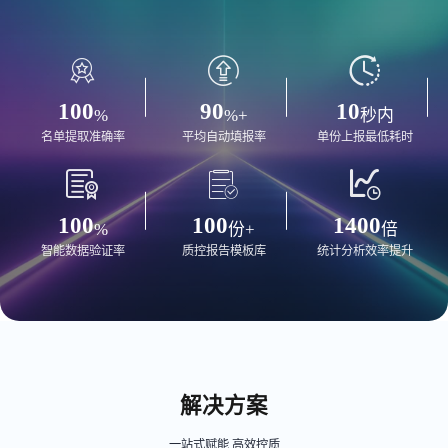
100
90
10
%
%+
秒内
名单提取准确率
平均自动填报率
单份上报最低耗时
100
100
1400
%
份+
倍
智能数据验证率
质控报告模板库
统计分析效率提升
解决方案
一站式赋能 高效控质