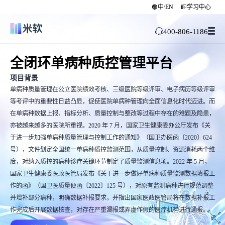
全闭环单病种质控系统 - AI驱动的医疗质
中
EN
学习中心
/
400-806-1186
全闭环单病种质控管理平台
项目背景
单病种质量管理在公立医院绩效考核、三级医院等级评审、电子病历等级评审
等考评中的重要性日益凸显，促使医院单病种管理向全面信息化时代迈进。而
在单病种数据上报、指标分析、质量控制与整改等过程中存在的难题及隐患，
亦被越来越多的医院所重视。2020 年 7 月，国家卫生健康委办公厅发布《关
于进一步加强单病种质量管理与控制工作的通知》（国卫办医函〔2020〕624
号），文件划定全国统一单病种质控监测范围，从质量控制、资源消耗两个维
度，对纳入质控的病种诊疗关键环节制定了质量监测信息项。2022 年 5 月，
国家卫生健康委医政医管局发布《关于进一步做好单病种质量监测数据填报工
作的函》（国卫医质量便函〔2022〕125 号），对原有监测病种进行规范调整
并增补部分病种，明确数据补报要求，并指出国家医政医管局将在数据补报工
作完成后开展数据核查，对存在严重漏报或弄虚作假的医疗机构进行通报。