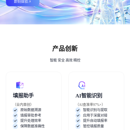
即刻体验
产品创新
智能 安全 高效 精控
填报助手
AI智能识别
（业内首创）
（AI查准率97%+）
原始数据溯源
智能识别与提取
填报审批参考
应用于深度对接
提升处理效率
提升自动填报率
保障数据准确性
管控填报质量