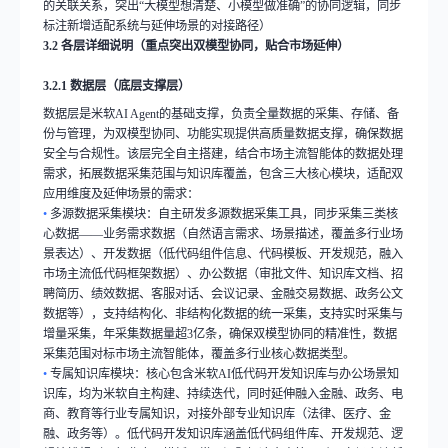
的关联关系，突出
“
大模型想清楚、小模型做准确
”
的协同逻辑，同步
标注新增适配系统与延伸场景的对接路径）
3.2
各层详细说明（重点突出双模型协同，贴合市场延伸）
3.2.1
数据层（底层支撑层）
数据层是米软
AI Agent
的基础支撑，负责全量数据的采集、存储、备
份与管理，为双模型协同、功能实现提供高质量数据支撑，确保数据
安全与合规性。该层完全自主搭建，结合市场主流智能体的数据处理
需求，拓展数据采集范围与知识库覆盖，包含三大核心模块，适配双
应用维度及延伸场景的需求：
•
多源数据采集模块：自主研发多源数据采集工具，同步采集三类核
心数据
——
业务需求数据（自然语言需求、场景描述，覆盖多行业场
景表达）、开发数据（低代码组件信息、代码模板、开发规范，融入
市场主流低代码框架数据）、办公数据（审批文件、知识库文档、招
聘简历、绩效数据、客服对话、会议记录、金融交易数据、政务公文
数据等），支持结构化、非结构化数据的统一采集，支持实时采集与
增量采集，年采集数据量超
3
亿条，确保双模型协同的精准性，数据
采集范围对标市场主流智能体，覆盖多行业核心数据类型。
•
专属知识库模块：核心包含米软
AI
低代码开发知识库与办公场景知
识库，均为米软自主构建、持续迭代，同时延伸融入金融、政务、电
商、教育等行业专属知识，对接外部专业知识库（法律、医疗、金
融、政务等）。低代码开发知识库涵盖低代码组件库、开发规范、逻