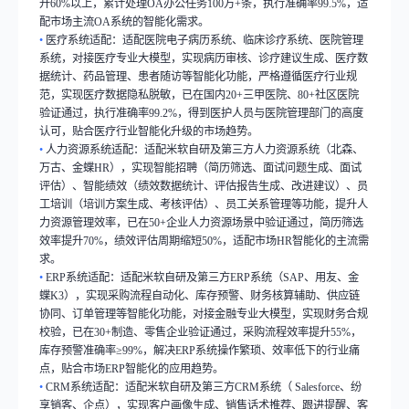
升
60%
以上，累计处理
OA
办公任务
100
万
+
条，执行准确率
99.5%
，适
配市场主流
OA
系统的智能化需求。
•
医疗系统适配：适配医院电子病历系统、临床诊疗系统、医院管理
系统，对接医疗专业大模型，实现病历审核、诊疗建议生成、医疗数
据统计、药品管理、患者随访等智能化功能，严格遵循医疗行业规
范，实现医疗数据隐私脱敏，已在国内
20+
三甲医院、
80+
社区医院
验证通过，执行准确率
99.2%
，得到医护人员与医院管理部门的高度
认可，贴合医疗行业智能化升级的市场趋势。
•
人力资源系统适配：适配米软自研及第三方人力资源系统（北森、
万古、金蝶
HR
），实现智能招聘（简历筛选、面试问题生成、面试
评估）、智能绩效（绩效数据统计、评估报告生成、改进建议）、员
工培训（培训方案生成、考核评估）、员工关系管理等功能，提升人
力资源管理效率，已在
50+
企业人力资源场景中验证通过，简历筛选
效率提升
70%
，绩效评估周期缩短
50%
，适配市场
HR
智能化的主流需
求。
•
ERP
系统适配：适配米软自研及第三方
ERP
系统（
SAP
、用友、金
蝶
K3
），实现采购流程自动化、库存预警、财务核算辅助、供应链
协同、订单管理等智能化功能，对接金融专业大模型，实现财务合规
校验，已在
30+
制造、零售企业验证通过，采购流程效率提升
55%
，
库存预警准确率
≥99%
，解决
ERP
系统操作繁琐、效率低下的行业痛
点，贴合市场
ERP
智能化的应用趋势。
•
CRM
系统适配：适配米软自研及第三方
CRM
系统（
Salesforce
、纷
享销客、企点），实现客户画像生成、销售话术推荐、跟进提醒、客