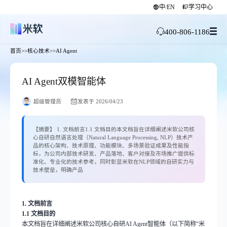
中
EN
学习中心
/
400-806-1186
首页
>>
核心技术
>>
AI Agent
AI Agent双模智能体
超级管理员
发表于 2026/04/23
【摘要】 1. 文档前言1.1 文档目的本文档旨在详细阐述米软公司核
心自研自然语言处理（Natural Language Processing, NLP）技术产
品的核心架构、技术原理、功能模块、多场景验证成果及性能指
标，为公司内部技术研发、产品落地、客户对接及市场推广提供标
准化、专业化的技术参考，同时彰显米软在NLP领域的自研实力与
技术壁垒，明确产品
1.
文档前言
1.1 文档目的
本文档旨在详细阐述米软公司核心自研
AI Agent
智能体（以下简称
“
米