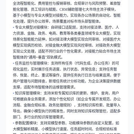
全流程智能化、费用管控与报销审核、合规审计与风险预警、差旅智
能化管理、员工培训与赋能、
CRM
辅助管理七大市场主流子模块，
基于小模型与专业大模型对接能力，实现各办公场景的自动化、智能
化处理，提升办公效率，场景覆盖对标市场头部智能体。
•
专业大模型对接模块：自研接口适配层，支持对接法律、医疗、人
力资源、金融、政务、电商、教育等各类垂直领域专业大模型，实现
场景化智能能力延伸，如对接法律大模型实现合同审核、对接医疗大
模型实现病历校验、对接金融大模型实现风控审核、对接政务大模型
实现公文处理，适配不同行业的个性化需求，对接能力贴合市场主流
智能体的
“
通用
+
垂直
”
双轨模式。
•
任务监控与管理模块：支持所有任务（代码生成、办公任务）的可
视化监控，实时展示任务进度、执行状态、异常信息；支持任务暂
停、恢复、终止、重试等操作，提供任务执行日志与结果追溯，便于
用户管理与问题排查，新增任务统计分析功能，为企业决策提供数据
支撑，适配市场智能体的运维管理需求。
•
知识库管理模块：支持米软专属知识库的更新、维护、查询，用户
可根据自身业务需求，添加个性化知识（如企业专属开发规范、办公
流程、金融合规标准、政务处理规则），支持知识库检索、批量导入
导出，确保小模型执行的精准性，同时支持知识库权限管控，适配多
部门、多行业的知识库管理需求。
•
参数配置模块：支持双模型参数、功能模块参数的自定义配置，如
大模型解析精度、小模型执行速度、任务超时时间、合规校验标准