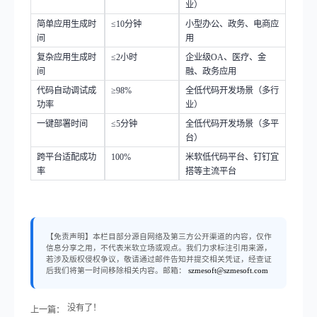
业）
简单应用生成时
≤10
分钟
小型办公、政务、电商应
间
用
复杂应用生成时
≤2
小时
企业级
OA
、医疗、金
间
融、政务应用
代码自动调试成
≥98%
全低代码开发场景（多行
功率
业）
一键部署时间
≤5
分钟
全低代码开发场景（多平
台）
跨平台适配成功
100%
米软低代码平台、钉钉宜
率
搭等主流平台
【免责声明】本栏目部分源自网络及第三方公开渠道的内容，仅作
信息分享之用，不代表米软立场或观点。我们力求标注引用来源，
若涉及版权侵权争议，敬请通过邮件告知并提交相关凭证，经查证
后我们将第一时间移除相关内容。邮箱：
szmesoft@szmesoft.com
没有了！
上一篇：