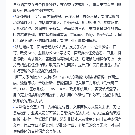
自然语言交互与个性化操作，核心交互方式如下，重点支持双应用维
度及延伸场景的操作需求：
•
Web
端管理平台：面向管理员、开发人员、办公人员，提供完整的
功能操作入口，包括需求输入、任务管理、知识库维护、参数配置、
可视化监控、数据统计分析等；界面简洁直观，支持双模型任务的实
时查看与管理，支持多浏览器兼容（
Chrome
、
Edge
、
Firefox
等），同
时适配不同行业的操作场景，提供行业专属操作模板。
•
移动端应用：面向普通办公人员，支持手机
APP
、企业微信、钉
钉、政务
APP
、金融办公
APP
等访问，实现办公任务查看、审批、消
息接收、需求输入、客服咨询等核心功能，适配移动端操作习惯，支
持离线查看任务结果，联网后自动同步，提升用户使用便捷性，贴合
市场智能体多端适配的趋势。
•
第三方系统嵌入：支持将
AI Agent
核心功能（如需求解析、代码生
成、流程审核、合规校验、智能客服）嵌入第三方系统（低代码平
台、
OA
、医疗系统、
ERP
、
CRM
、政务系统等），实现单点登录，
用户无需切换系统即可操作，提升用户体验与工作效率，适配市场主
流系统的集成需求。
•
自然语言交互入口：支持通过语音、文字两种方式输入需求，无需
复杂操作，业务人员即可通过日常语言描述需求，
AI Agent
自动完成
解析与执行，降低操作门槛，适配非技术人员使用；同时支持多语言
交互、行业专业术语识别，适配多行业、多场景的交互需求，对标市
场智能体的自然语言交互能力。