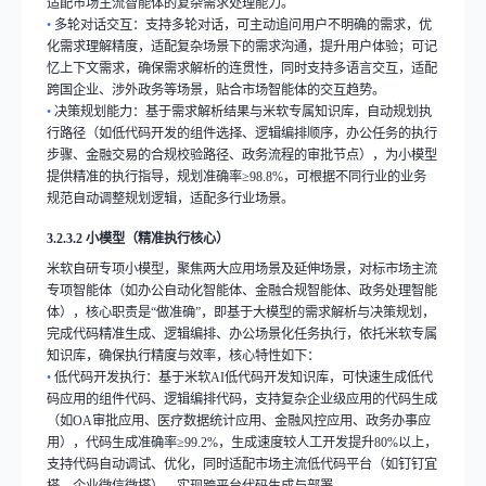
适配市场主流智能体的复杂需求处理能力。
•
多轮对话交互：支持多轮对话，可主动追问用户不明确的需求，优
化需求理解精度，适配复杂场景下的需求沟通，提升用户体验；可记
忆上下文需求，确保需求解析的连贯性，同时支持多语言交互，适配
跨国企业、涉外政务等场景，贴合市场智能体的交互趋势。
•
决策规划能力：基于需求解析结果与米软专属知识库，自动规划执
行路径（如低代码开发的组件选择、逻辑编排顺序，办公任务的执行
步骤、金融交易的合规校验路径、政务流程的审批节点），为小模型
提供精准的执行指导，规划准确率
≥98.8%
，可根据不同行业的业务
规范自动调整规划逻辑，适配多行业场景。
3.2.3.2
小模型（精准执行核心）
米软自研专项小模型，聚焦两大应用场景及延伸场景，对标市场主流
专项智能体（如办公自动化智能体、金融合规智能体、政务处理智能
体），核心职责是
“
做准确
”
，即基于大模型的需求解析与决策规划，
完成代码精准生成、逻辑编排、办公场景化任务执行，依托米软专属
知识库，确保执行精度与效率，核心特性如下：
•
低代码开发执行：基于米软
AI
低代码开发知识库，可快速生成低代
码应用的组件代码、逻辑编排代码，支持复杂企业级应用的代码生成
（如
OA
审批应用、医疗数据统计应用、金融风控应用、政务办事应
用），代码生成准确率
≥99.2%
，生成速度较人工开发提升
80%
以上，
支持代码自动调试、优化，同时适配市场主流低代码平台（如钉钉宜
搭、企业微信微搭），实现跨平台代码生成与部署。