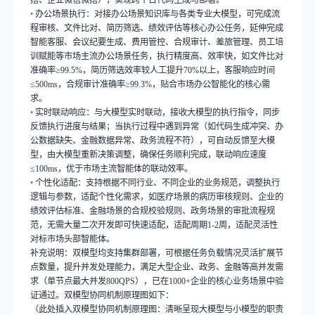
•
办公场景执行：对接办公场景知识库与各类专业大模型，可完成流
程审核、文件比对、简历筛选、绩效评估等核心办公任务，延伸完成
预约交流
智能客服、会议纪要生成、费用管控、合规审计、差旅管理、员工培
请如实填写以下内容，以便米软及时联系您！
训赋能等市场主流办公场景任务，执行精度高、效率快，如文件比对
准确率
≥99.5%
，简历筛选效率较人工提升
70%
以上，客服响应时间
公司名称
*
≤500ms
，合规审计准确率
≥99.3%
，贴合市场办公智能化的核心需
求。
•
实时联动响应：与大模型实时联动，接收大模型的执行指令，同步
姓名
*
反馈执行进度与结果；当执行过程中遇到异常（如代码生成冲突、办
公数据缺失、金融数据异常、政务流程不符），可自动反馈至大模
型，由大模型重新决策调整，确保任务顺利完成，联动响应速度
手机
*
≤100ms
，优于市场主流智能体的联动效率。
•
个性化适配：支持根据不同行业、不同企业的业务规范，调整执行
逻辑与参数，适配个性化需求，如医疗场景的病历审核规则、企业的
需求描述
*
绩效评估标准、金融场景的合规校验规则、政务场景的审批流程规
范，无需大量二次开发即可快速适配，适配周期
1-2
周，适配灵活性
对标市场头部智能体。
补充说明：双模型均支持集群部署，可根据任务负载情况灵活扩展节
点数量，提升并发处理能力，满足大型企业、政务、金融等高并发需
发送
求（单节点最大并发
800QPS
），已在
1000+
企业的核心业务场景中验
证通过。双模型协同机制原理图如下：
米软将在1个工作日内与您取得联系，请您保持手机畅通！
（此处插入双模型协同机制原理图：清晰呈现大模型与小模型的职责