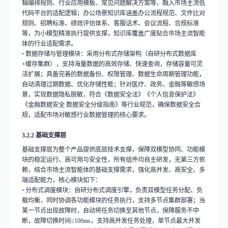
辑编排规则、行业应用模板、常见问题解决方案等，融入市场主流低
代码平台的适配逻辑；办公场景知识库涵盖办公流程规范、文件比对
规则、招聘标准、绩效评估体系、客服话术、会议流程、合规标准
等，为小模型精准执行提供支撑，知识库覆盖广度贴合市场主流智能
体的行业适配需求。
•
数据存储与管理模块：采用分布式存储架构（自研分布式数据库
+
缓存集群），支持海量数据的高效存储、快速查询，存储容量可灵
活扩展；具备完善的数据备份、权限管理、数据生命周期管理功能，
自动清理过期数据、优化存储性能；针对医疗、政务、金融等敏感场
景，实现数据隐私脱敏，符合《数据安全法》《个人信息保护法》
《金融数据安全 数据安全分级指南》等行业规范，确保数据安全合
规，适配市场对敏感行业数据管理的核心要求。
3.2.2
基础支撑层
基础支撑层为整个产品提供底层技术支撑，保障双模型协同、功能模
块的稳定运行、高可用与安全性，所有组件均自主研发，无第三方依
赖，结合市场主流智能体的基础支撑需求，强化高并发、高安全、多
端适配能力，核心模块如下：
•
分布式调度模块：自研分布式调度引擎，负责双模型任务分配、负
载均衡，同时协调各功能模块的任务执行，支持多节点集群部署；当
某一节点出现故障时，自动将任务切换至其他节点，保障服务不中
断，故障切换时间
≤100ms
，支持高并发任务处理，单节点最大并发