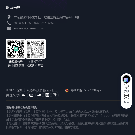
联系米软
广东省深圳市龙华区三联创业路汇海广场A栋11楼
400-806-1186 0755-2376 5362
szmesoft@szmesoft.com
扫码加VIP
米软服务号
在线1V1解答
关注最新动态
©2025 深圳市米软科技有限公司
粤ICP备15073796号-1
咨询
关注米软
留言
视觉素材版权及免责声明：
本站所有配图由我司自主原创设计制作，及合规平台 AI 生成内容经二次编辑优化而成。
本站使用的非自主原创配图均已审查权利来源或授权，确保使用不超授权范围，针对AI生成配图已确认
AI平台服务条款明确授予用户商业使用权且使用合规。
本站无盗用、冒用第三方著作权的主观恶意。如认为侵权，请通过官方联系方式提供权属证明及侵权对
比说明等材料，本站将在3日内核实并采取下架、替换等措施。