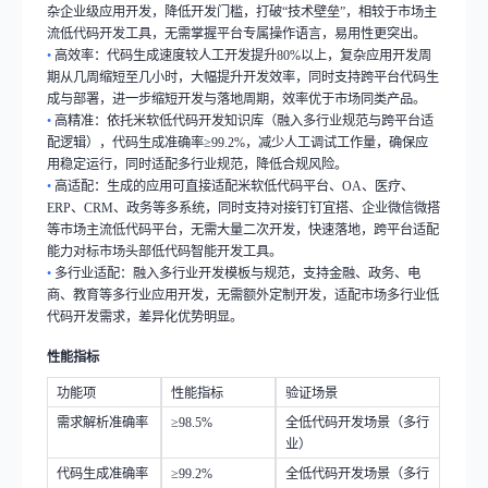
杂企业级应用开发，降低开发门槛，打破
“
技术壁垒
”
，相较于市场主
流低代码开发工具，无需掌握平台专属操作语言，易用性更突出。
•
高效率：代码生成速度较人工开发提升
80%
以上，复杂应用开发周
期从几周缩短至几小时，大幅提升开发效率，同时支持跨平台代码生
成与部署，进一步缩短开发与落地周期，效率优于市场同类产品。
•
高精准：依托米软低代码开发知识库（融入多行业规范与跨平台适
配逻辑），代码生成准确率
≥99.2%
，减少人工调试工作量，确保应
用稳定运行，同时适配多行业规范，降低合规风险。
•
高适配：生成的应用可直接适配米软低代码平台、
OA
、医疗、
ERP
、
CRM
、政务等多系统，同时支持对接钉钉宜搭、企业微信微搭
等市场主流低代码平台，无需大量二次开发，快速落地，跨平台适配
能力对标市场头部低代码智能开发工具。
•
多行业适配：融入多行业开发模板与规范，支持金融、政务、电
商、教育等多行业应用开发，无需额外定制开发，适配市场多行业低
代码开发需求，差异化优势明显。
性能指标
功能项
性能指标
验证场景
需求解析准确率
≥98.5%
全低代码开发场景（多行
业）
代码生成准确率
≥99.2%
全低代码开发场景（多行