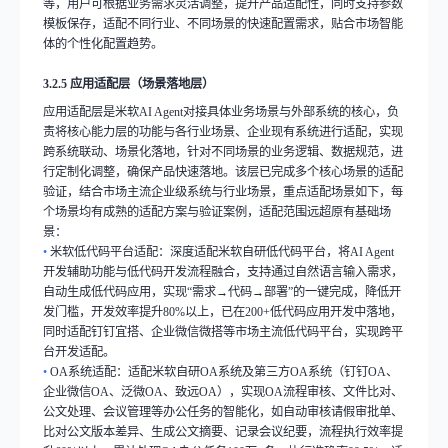
等，用户可根据业务需求灵活调整，提升产品适配性，同时支持参数
模板保存，适配不同行业、不同场景的快速配置需求，贴合市场智能
体的个性化配置趋势。
3.2.5
应用适配层（场景落地层）
应用适配层是米软
AI Agent
对接具体业务场景与外部系统的核心，负
责将核心能力层的功能与各行业场景、企业现有系统进行适配，实现
跨系统联动、场景化落地，针对不同场景的业务逻辑、数据规范，进
行定制化调整，确保产品快速落地。该层已完成多个核心场景的适配
验证，结合市场主流企业级系统与行业场景，重点适配场景如下，每
个场景均有成熟的适配方案与验证案例，适配范围远超原有基础场
景：
•
米软低代码平台适配：深度适配米软自研低代码平台，将
AI Agent
开发辅助功能与低代码开发流程融合，支持通过自然语言输入需求，
自动生成低代码应用，实现
“
需求
→
代码
→
部署
”
的一键完成，降低开
发门槛，开发效率提升
80%
以上，已在
200+
低代码应用开发中落地，
同时适配钉钉宜搭、企业微信微搭等市场主流低代码平台，实现跨平
台开发适配。
•
OA
系统适配：适配米软自研
OA
系统及第三方
OA
系统（钉钉
OA
、
企业微信
OA
、泛微
OA
、致远
OA
），实现
OA
流程审核、文件比对、
公文处理、会议管理等办公任务的智能化，如自动审核请假审批单、
比对公文版本差异、生成公文摘要、记录会议纪要，流程执行效率提