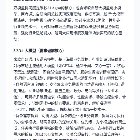
双模型协同层是米软
AI Agent
的核心，包含米软自研大模型与小模
型，两者通过自研协同总线实现深度联动、数据互通，践行
“
大模型
想清楚、小模型做准确
”
的核心逻辑，经过多轮迭代优化，性能处于
行业领先水平，同时对标市场主流智能体的双模型
/
多模型协同趋
势，强化行业适配能力，是两大应用维度及延伸场景实现的核心驱
动：
3.2.3.1
大模型（需求理解核心）
米软自研通用大语言模型，基于海量业务数据、行业知识训练优化，
对标市场主流通用大模型（如
GPT-4
、通义千问、文心一言），核心
职责是
“
想清楚
”
，即自然语言深度解析、复杂业务需求精准理解、需
求拆解与决策规划，同时强化多行业需求适配能力，核心特性如下：
•
自然语言深度解析：支持复杂业务需求的自然语言输入（包括口语
化描述、专业场景描述，覆盖金融、政务、电商等多行业专业术
语），可解析多维度需求（功能需求、性能需求、场景适配需求、合
规需求），识别需求中的核心要点、约束条件，解析准确率
≥98.5%
，解析时间
≤100ms
，解析精度优于市场平均水平。
•
复杂需求拆解：可将大型、复杂的企业级业务需求，拆解为可执行
的小需求模块，明确各模块的逻辑关系、优先级，为小模型的代码生
成、任务执行提供清晰的指令，拆解准确率
≥99%
，支持多行业复杂
需求的拆解（如政务公文处理、金融合规审核、电商订单管理等），