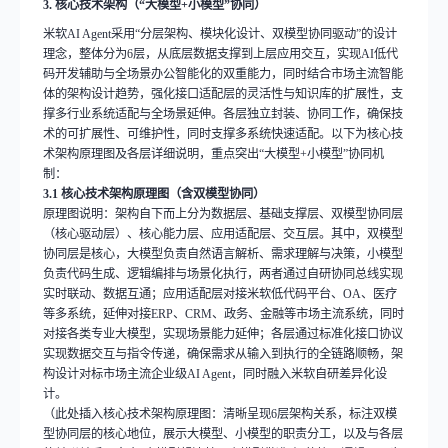
3.
核心技术架构（
“
大模型
+
小模型
”
协同）
米软
AI Agent
采用
“
分层架构、模块化设计、双模型协同驱动
”
的设计
理念，整体分为
6
层，从底层数据支撑到上层应用交互，实现
AI
低代
码开发辅助与全场景办公智能化的双重能力，同时结合市场主流智能
体的架构设计趋势，强化接口适配层的灵活性与知识库的扩展性，支
撑多行业系统适配与全场景延伸。各层独立封装、协同工作，确保技
术的可扩展性、可维护性，同时支撑多系统快速适配。以下为核心技
术架构原理图及各层详细说明，重点突出
“
大模型
+
小模型
”
协同机
制：
3.1
核心技术架构原理图（含双模型协同）
原理图说明：架构自下而上分为数据层、基础支撑层、双模型协同层
（核心驱动层）、核心能力层、应用适配层、交互层。其中，双模型
协同层是核心，大模型负责自然语言解析、需求理解与决策，小模型
负责代码生成、逻辑编排与场景化执行，两者通过自研协同总线实现
实时联动、数据互通；应用适配层对接米软低代码平台、
OA
、医疗
等多系统，延伸对接
ERP
、
CRM
、政务、金融等市场主流系统，同时
对接各类专业大模型，实现场景能力延伸；各层通过标准化接口协议
实现数据交互与指令传递，确保需求从输入到执行的全链路顺畅，架
构设计对标市场主流企业级
AI Agent
，同时融入米软自研差异化设
计。
（此处插入核心技术架构原理图：清晰呈现
6
层架构关系，标注双模
型协同层的核心地位，展示大模型、小模型的职责分工，以及与各层