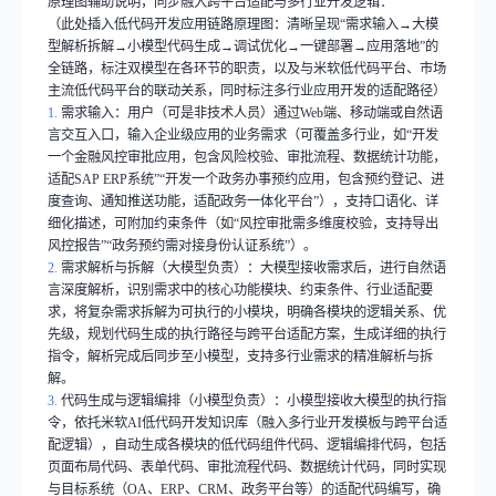
原理图辅助说明，同步融入跨平台适配与多行业开发逻辑：
（此处插入低代码开发应用链路原理图：清晰呈现
“
需求输入
→
大模
型解析拆解
→
小模型代码生成
→
调试优化
→
一键部署
→
应用落地
”
的
全链路，标注双模型在各环节的职责，以及与米软低代码平台、市场
主流低代码平台的联动关系，同时标注多行业应用开发的适配路径）
1.
需求输入：用户（可是非技术人员）通过
Web
端、移动端或自然语
言交互入口，输入企业级应用的业务需求（可覆盖多行业，如
“
开发
一个金融风控审批应用，包含风险校验、审批流程、数据统计功能，
适配
SAP ERP
系统
”“
开发一个政务办事预约应用，包含预约登记、进
度查询、通知推送功能，适配政务一体化平台
”
），支持口语化、详
细化描述，可附加约束条件（如
“
风控审批需多维度校验，支持导出
风控报告
”“
政务预约需对接身份认证系统
”
）。
2.
需求解析与拆解（大模型负责）：大模型接收需求后，进行自然语
言深度解析，识别需求中的核心功能模块、约束条件、行业适配要
求，将复杂需求拆解为可执行的小模块，明确各模块的逻辑关系、优
先级，规划代码生成的执行路径与跨平台适配方案，生成详细的执行
指令，解析完成后同步至小模型，支持多行业需求的精准解析与拆
解。
3.
代码生成与逻辑编排（小模型负责）：小模型接收大模型的执行指
令，依托米软
AI
低代码开发知识库（融入多行业开发模板与跨平台适
配逻辑），自动生成各模块的低代码组件代码、逻辑编排代码，包括
页面布局代码、表单代码、审批流程代码、数据统计代码，同时实现
与目标系统（
OA
、
ERP
、
CRM
、政务平台等）的适配代码编写，确