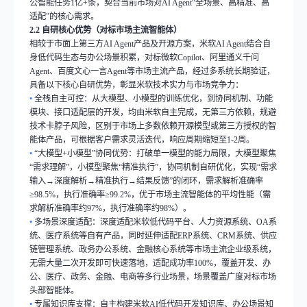
公智能任务
1
亿
+
条，契合当前市场对
AI Agent“
全场景、高精准、高
适配
”
的核心需求。
2.2
自研核心优势（对标市场主流智能体）
相较于市面上第三方
AI Agent
产品及开源方案，米软
AI Agent
结合自
身低代码生态与办公场景积累，对标微软
Copilot
、阿里通义千问
Agent
、百度文心一言
Agent
等市场主流产品，经过多系统长期验证，
具备以下核心自研优势，彰显米软技术实力与市场竞争力：
•
全栈自主可控：从大模型、小模型的训练优化，到协同机制、功能
模块、接口适配层的开发，均由米软自主完成，无第三方依赖，规避
技术卡脖子风险，区别于市场上多数依赖开源模型或第三方授权的智
能体产品，可根据客户需求灵活迭代，响应周期缩短至
1-2
周。
•
“
大模型
+
小模型
”
协同优势：打破单一模型的能力局限，大模型聚焦
“
需求理解
”
，小模型聚焦
“
精准执行
”
，协同机制自研优化，实现
“
需求
输入
→
深度解析
→
精准执行
→
结果反馈
”
的闭环，需求解析准确率
≥98.5%
，执行准确率
≥99.2%
，优于市场主流智能体的平均性能（需
求解析准确率约
97%
，执行准确率约
98%
）。
•
多场景深度适配：深度适配米软低代码平台、人力资源系统、
OA
系
统、医疗系统等自有产品，同时延伸适配
ERP
系统、
CRM
系统、供应
链管理系统、政务办公系统、金融核心系统等市场主流企业级系统，
无需大量二次开发即可快速落地，适配成功率
100%
，覆盖开发、办
公、医疗、政务、金融、电商等多行业场景，场景覆盖广度对标市场
头部智能体。
•
专属知识库支撑：自主构建米软
AI
低代码开发知识库、办公场景知