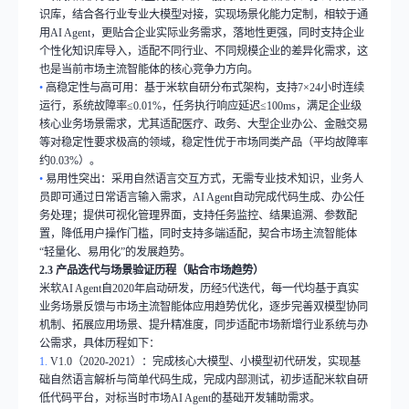
识库，结合各行业专业大模型对接，实现场景化能力定制，相较于通
用
AI Agent
，更贴合企业实际业务需求，落地性更强，同时支持企业
个性化知识库导入，适配不同行业、不同规模企业的差异化需求，这
也是当前市场主流智能体的核心竞争力方向。
•
高稳定性与高可用：基于米软自研分布式架构，支持
7×24
小时连续
运行，系统故障率
≤0.01%
，任务执行响应延迟
≤100ms
，满足企业级
核心业务场景需求，尤其适配医疗、政务、大型企业办公、金融交易
等对稳定性要求极高的领域，稳定性优于市场同类产品（平均故障率
约
0.03%
）。
•
易用性突出：采用自然语言交互方式，无需专业技术知识，业务人
员即可通过日常语言输入需求，
AI Agent
自动完成代码生成、办公任
务处理；提供可视化管理界面，支持任务监控、结果追溯、参数配
置，降低用户操作门槛，同时支持多端适配，契合市场主流智能体
“
轻量化、易用化
”
的发展趋势。
2.3
产品迭代与场景验证历程（贴合市场趋势）
米软
AI Agent
自
2020
年启动研发，历经
5
代迭代，每一代均基于真实
业务场景反馈与市场主流智能体应用趋势优化，逐步完善双模型协同
机制、拓展应用场景、提升精准度，同步适配市场新增行业系统与办
公需求，具体历程如下：
1.
V1.0
（
2020-2021
）：完成核心大模型、小模型初代研发，实现基
础自然语言解析与简单代码生成，完成内部测试，初步适配米软自研
低代码平台，对标当时市场
AI Agent
的基础开发辅助需求。