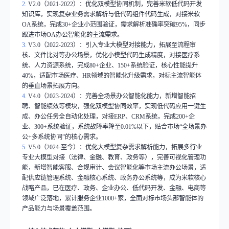
2.
V2.0
（
2021-2022
）：优化双模型协同机制，完善米软低代码开发
知识库，实现复杂业务需求解析与低代码组件代码生成，对接米软
OA
系统，完成
30+
企业小范围验证，需求解析准确率突破
95%
，同步
跟进市场
OA
办公智能化的主流需求。
3.
V3.0
（
2022-2023
）：引入专业大模型对接能力，拓展至流程审
核、文件比对等办公场景，优化小模型代码生成精度，对接医疗系
统、人力资源系统，完成
80+
企业、
150+
系统验证，核心性能提升
40%
，适配市场医疗、
HR
领域的智能化升级需求，对标主流智能体
的垂直场景拓展方向。
4.
V4.0
（
2023-2024
）：完善全场景办公智能化能力，新增智能招
聘、智能绩效等模块，强化双模型协同效率，实现低代码应用一键生
成、办公任务全自动化处理，对接
ERP
、
CRM
系统，完成
200+
企
业、
300+
系统验证，系统故障率降至
0.01%
以下，贴合市场
“
全场景办
公
+
多系统协同
”
的核心需求。
5.
V5.0
（
2024-
至今）：优化大模型复杂需求解析能力，拓展多行业
专业大模型对接（法律、金融、教育、政务等），完善可视化管理功
能，新增智能客服、合规审计、会议智能化等市场主流办公场景，适
配供应链管理系统、金融核心系统、政务办公系统等，成为米软核心
战略产品，已在医疗、政务、企业办公、低代码开发、金融、电商等
领域广泛落地，累计服务企业
1000+
家，全面对标市场头部智能体的
产品能力与场景覆盖范围。