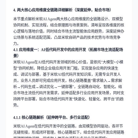
4.
两大核心应用维度全链路详细解析（深度延伸，贴合市场）
本节重点解析米软
AI Agent
两大核心应用维度的全链路设计、双模型
协同机制、实现流程，结合原理图与场景案例，清晰呈现各维度的核
心逻辑与落地价值，同时结合市场主流智能体应用趋势，深度延伸办
公场景与系统适配范围，凸显米软自研产品的技术优势与市场竞争
力。
4.1
应用维度一：
AI
低代码开发中的应用开发（拓展市场主流适配场
景）
米软
AI Agent
在
AI
低代码开发领域的核心价值，是依托
“
大模型
+
小模
型
”
协同机制，降低企业级应用开发门槛，实现复杂应用的快速生
成、调试与部署，基于米软
AI
低代码开发知识库，无需专业开发人
员，业务人员即可完成应用开发，核心链路覆盖
“
需求输入
→
需求解
析
→
代码生成
→
调试优化
→
一键部署
”
，全链路自动化、智能化。结
合市场主流低代码开发需求，延伸适配多行业应用开发场景，同时支
持跨平台部署，贴合市场低代码开发
“
快速化、轻量化、跨平台
”
的趋
势。
4.1.1
核心链路解析（延伸跨平台、多行业适配）
米软
AI Agent
在低代码开发中的全链路，由双模型协同驱动，各环节
无缝衔接，形成闭环管理，核心链路如下，结合低代码开发应用链路