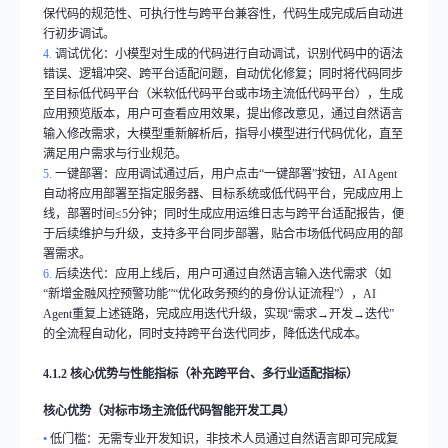
保代码的规范性、可执行性与跨平台兼容性，代码生成完成后自动进
行初步调试。
4.
调试优化：小模型对生成的代码进行自动调试，识别代码中的语法
错误、逻辑冲突、跨平台适配问题，自动优化修复；同时将代码同步
至目标低代码平台（米软低代码平台或市场主流低代码平台），生成
应用预览版本，用户可查看应用效果，提出修改意见，通过自然语言
输入修改需求，大模型重新解析后，指导小模型进行代码优化，直至
满足用户需求与行业规范。
5.
一键部署：应用调试通过后，用户点击
“
一键部署
”
按钮，
AI Agent
自动将应用部署至指定服务器、目标系统或低代码平台，完成应用上
线，部署时间
≤5
分钟；同时生成应用运维日志与跨平台适配报告，便
于后续维护与升级，支持多平台同步部署，贴合市场低代码应用的部
署需求。
6.
后续迭代：应用上线后，用户可通过自然语言输入迭代需求（如
“
新增金融风控预警功能
”“
优化政务预约的身份认证流程
”
），
AI
Agent
重复上述链路，完成应用迭代升级，实现
“
需求
→
开发
→
迭代
”
的全流程自动化，同时支持跨平台迭代同步，降低迭代成本。
4.1.2
核心优势与性能指标（补充跨平台、多行业适配指标）
核心优势（对标市场主流低代码智能开发工具）
•
低门槛：无需专业开发知识，非技术人员通过自然语言即可完成复