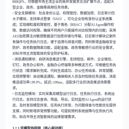
800QPS
，可根据市场主流企业的高并发需求灵活扩展节点，适配大
型企业、政务、金融等高频任务场景。
•
安全支撑模块：包含身份认证、权限管控、数据加密、日志审计四
大子模块，支持单点登录（
SSO
），可与企业现有身份认证系统集
成；实现细粒度权限管控，基于角色（
RBAC
）分配
AI Agent
操作权
限、数据访问权限，确保不同用户只能操作对应权限内的功能；采用
AES
加密算法对敏感数据进行加密存储与传输，日志审计模块记录所
有操作与任务执行日志，便于追溯与排查问题，同时新增金融级安全
防护、政务数据隔离功能，适配金融、政务等敏感行业的安全需求，
对标市场主流智能体的安全防护标准。
•
消息通知模块：自研消息推送引擎，支持短信、邮件、企业微信、
钉钉、政务办公软件、金融办公终端等多种推送方式，可根据任务执
行状态（需求解析完成、代码生成成功、办公任务结束、异常提醒、
合规预警等）自动推送通知，确保相关人员及时知晓任务进度，消息
推送成功率
≥99.9%
，延迟
≤100ms
，适配多行业的消息推送场景需
求。
•
日志监控模块：实时采集双模型运行日志、任务执行日志、系统运
行日志，支持日志查询、筛选、导出，实时监控
AI Agent
的运行状
态，及时发现模型异常、任务执行异常，为问题排查与性能优化提供
支撑，同时新增异常预警功能，可提前预判系统故障与任务执行风
险，贴合市场主流智能体的运维管理需求。
3.2.3
双模型协同层（核心驱动层）