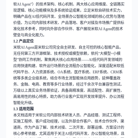
软
AI Agent”
）的技术架构、核心机制、两大核心应用维度、全链路实
现逻辑、核心功能模块及多系统验证成果，立足米软自研技术实力，
明确产品在
AI
低代码开发、全场景办公智能化领域的核心优势与落地
价值，为公司内部技术研发、产品落地、客户对接及市场推广提供标
准化技术参考，同时向外部合作伙伴、客户展现米软
AI Agent
的技术
壁垒与商业化能力。
1.2
产品定位
米软
AI Agent
是米软公司完全自主研发、自主可控的核心智能产品，
无任何第三方开源框架、技术授权或模型依赖，依托
“
大模型
+
小模
型
”
协同工作机制，聚焦两大核心应用场景
——AI
低代码开发领域的
应用快速构建、软件运行场景的全流程办公智能化，深度适配米软低
代码平台、人力资源系统、
OA
系统、医疗系统、
ERP
系统、
CRM
系
统等多类企业级系统，结合市场主流智能体应用趋势，延伸覆盖政
务、金融、电商、教育等多行业场景，经过千余次平台兼容性测试、
万级以上真实业务场景验证，具备高精准度、高适配性、高扩展性、
高易用性的核心特质，助力各行业客户实现开发效率提升、办公流程
智能化升级。
1.3
适用范围
本文档适用于米软公司内部技术研发人员、产品经理、测试工程师、
实施工程师、客户成功经理，以及外部合作客户、技术合作伙伴、渠
道商，作为产品了解、技术对接、二次开发、部署运维、方案设计的
核心参考依据，尤其适用于关注
AI
低代码开发、办公智能化场景，且