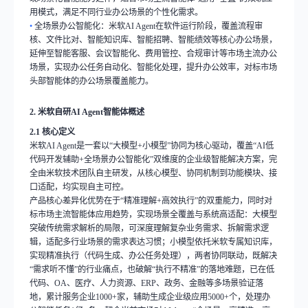
用模式，满足不同行业办公场景的个性化需求。
•
全场景办公智能化：米软
AI Agent
在软件运行阶段，覆盖流程审
核、文件比对、智能知识库、智能招聘、智能绩效等核心办公场景，
延伸至智能客服、会议智能化、费用管控、合规审计等市场主流办公
场景，实现办公任务自动化、智能化处理，提升办公效率，对标市场
头部智能体的办公场景覆盖能力。
2.
米软自研
AI Agent
智能体概述
2.1
核心定义
米软
AI Agent
是一套以
“
大模型
+
小模型
”
协同为核心驱动，覆盖
“AI
低
代码开发辅助
+
全场景办公智能化
”
双维度的企业级智能解决方案，完
全由米软技术团队自主研发，从核心模型、协同机制到功能模块、接
口适配，均实现自主可控。
产品核心差异化优势在于
“
精准理解
+
高效执行
”
的双重能力，同时对
标市场主流智能体应用趋势，实现场景全覆盖与系统高适配：大模型
突破传统需求解析的局限，可深度理解复杂业务需求、拆解需求逻
辑，适配多行业场景的需求表达习惯；小模型依托米软专属知识库，
实现精准执行（代码生成、办公任务处理），两者协同联动，既解决
“
需求听不懂
”
的行业痛点，也破解
“
执行不精准
”
的落地难题，已在低
代码、
OA
、医疗、人力资源、
ERP
、政务、金融等多场景验证落
地，累计服务企业
1000+
家，辅助生成企业级应用
5000+
个，处理办