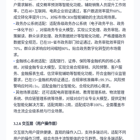
户需求解析、成交概率预测等智能化功能，辅助销售人员提升工作效
率，已在
40+
互联网、电商企业验证通过，客户跟进效率提升
60%
，
成交转化率提升
15%
，对标市场
CRM
智能辅助的主流应用场景。
•
政务办公系统适配：适配各级政务办公系统（电子政务平台、政务
一体化平台），对接政务专业大模型，实现公文处理、政务审批、政
策解读、群众诉求处理、政务数据统计等智能化功能，严格遵循政务
数据安全规范，已在
10+
省市政务部门验证通过，政务审批效率提升
70%
，群众诉求响应时间缩短
80%
，贴合政务数字化转型的市场需
求。
•
金融核心系统适配：适配银行、证券、保险等金融机构的核心系
统，对接金融专业大模型，实现交易合规审核、风险预警、客户服
务、金融报表生成、信贷审批辅助等智能化功能，符合金融行业监管
要求，已在
15+
金融机构验证通过，合规审核准确率
≥99.3%
，风险预
警响应时间
≤1s
，适配金融行业智能化、合规化的核心需求。
•
其他场景适配：还可适配电商管理系统、教育管理系统、物流管理
系统、供应链管理系统等场景，对接对应行业专业大模型，提供定制
化智能化解决方案，适配周期
1-2
周，适配成功率
100%
，全面覆盖市
场主流企业级系统与行业场景。
3.2.6
交互层（用户操作层）
交互层为用户提供便捷、直观的操作入口，支持多端访问，适配不同
用户的操作习惯，结合市场主流智能体的交互趋势，强化多端适配、