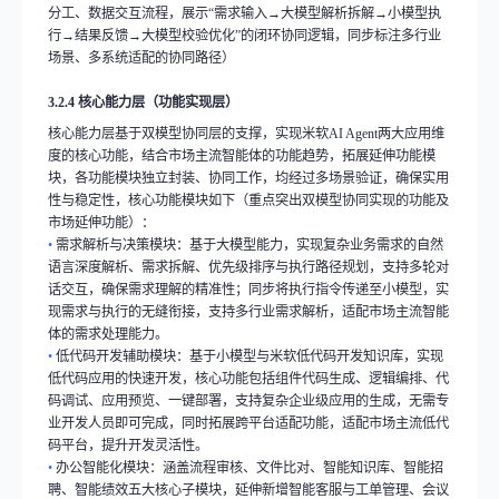
分工、数据交互流程，展示
“
需求输入
→
大模型解析拆解
→
小模型执
行
→
结果反馈
→
大模型校验优化
”
的闭环协同逻辑，同步标注多行业
场景、多系统适配的协同路径）
3.2.4
核心能力层（功能实现层）
核心能力层基于双模型协同层的支撑，实现米软
AI Agent
两大应用维
度的核心功能，结合市场主流智能体的功能趋势，拓展延伸功能模
块，各功能模块独立封装、协同工作，均经过多场景验证，确保实用
性与稳定性，核心功能模块如下（重点突出双模型协同实现的功能及
市场延伸功能）：
•
需求解析与决策模块：基于大模型能力，实现复杂业务需求的自然
语言深度解析、需求拆解、优先级排序与执行路径规划，支持多轮对
话交互，确保需求理解的精准性；同步将执行指令传递至小模型，实
现需求与执行的无缝衔接，支持多行业需求解析，适配市场主流智能
体的需求处理能力。
•
低代码开发辅助模块：基于小模型与米软低代码开发知识库，实现
低代码应用的快速开发，核心功能包括组件代码生成、逻辑编排、代
码调试、应用预览、一键部署，支持复杂企业级应用的生成，无需专
业开发人员即可完成，同时拓展跨平台适配功能，适配市场主流低代
码平台，提升开发灵活性。
•
办公智能化模块：涵盖流程审核、文件比对、智能知识库、智能招
聘、智能绩效五大核心子模块，延伸新增智能客服与工单管理、会议