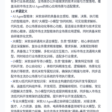
有多行业系统适配、全场景办公升级需求的技术对接与方案落地，覆
盖当前市场主流
AI Agent
的核心应用场景与适配需求。
1.4
术语定义
•
AI Agent
智能体：米软自研的具备自主感知、理解、决策、执行能
力的智能组件，依托
“
大模型
+
小模型
”
协同机制，可实现需求解析、
代码生成、办公场景自动化等核心功能，是连接业务需求与技术实现
的核心载体，适配市场主流智能体的全场景应用逻辑，同时具备米软
自研差异化优势。
•
大模型：米软自研通用大语言模型，负责
“
想清楚
”
，核心承担自然
语言深度解析、复杂业务需求精准理解、需求拆解、决策规划等职
责，具备强上下文理解、多轮对话交互能力，对标市场主流通用大模
型，同时结合行业场景优化训练，适配多行业需求。
•
小模型：米软自研专项小模型，负责
“
做准确
”
，聚焦特定场景（低
代码开发、办公自动化），承担代码精准生成、逻辑编排、场景化任
务执行等职责，依托米软专属知识库，确保执行精度与效率，同步适
配市场主流办公场景与行业系统的专项执行需求。
•
米软
AI
低代码开发知识库：米软自主构建的低代码开发专属知识
库，涵盖低代码组件库、开发规范、逻辑编排规则、行业模板、常见
问题解决方案等，为小模型代码生成提供精准支撑，同步融入市场主
流低代码开发框架的适配逻辑，提升跨平台开发适配能力。
•
专业大模型对接：米软
AI Agent
通过自研接口适配层，对接法律、
医疗、人力资源、金融、政务、电商等各类垂直领域专业大模型，实
现场景化智能能力延伸，贴合市场主流智能体
“
通用
+
垂直
”
的双轨应