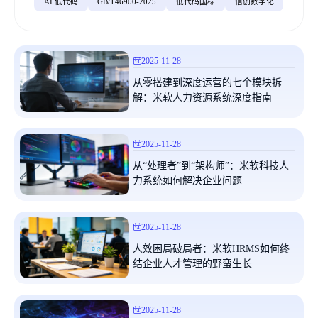
AI 低代码
GB/T46900-2025
低代码国标
信创数字化
2025-11-28
从零搭建到深度运营的七个模块拆
解：米软人力资源系统深度指南
2025-11-28
从“处理者”到“架构师”：米软科技人
力系统如何解决企业问题
2025-11-28
预约交流
人效困局破局者：米软HRMS如何终
结企业人才管理的野蛮生长
请如实填写以下内容，以便米软及时联系您！
公司名称
*
2025-11-28