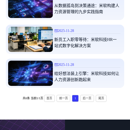
从数据孤岛到决策通途：米软构建人
姓名
*
力资源管理的九步实践指南
手机
*
2025-11-28
新员工入职零等待：米软科技HR一
需求描述
*
站式数字化解决方案
2025-11-28
发送
给好想法装上引擎：米软科技如何让
人力资源创新跑起来
米软将在1个工作日内与您取得联系，请您保持手机畅通！
共6条 当前1/1页
首页
前一页
1
后一页
尾页