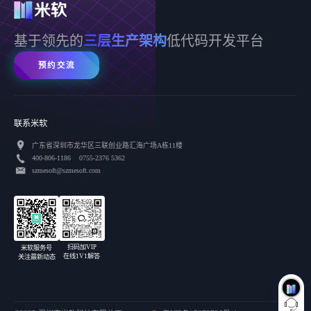
基于领先的
三层生产架构
低代码开发平台
预约交流
联系米软
广东省深圳市龙华区三联创业路汇海广场A栋11楼
400-806-1186 0755-2376 5362
szmesoft@szmesoft.com
扫码加VIP
米软服务号
在线1V1解答
关注最新动态